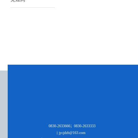
0830-2633666；0830-2633333
jycjdzb@163.com