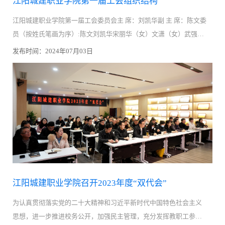
江阳城建职业学院第一届工会组织结构
江阳城建职业学院第一届工会委员会主 席：刘凯华副 主 席：陈文委
员（按姓氏笔画为序）:陈文刘凯华宋丽华（女）文潇（女）武强江
阳城建职业学院第一届工会经费审查工作委员会主任：文潇（女）
发布时间：2024年07月03日
委员：（按姓氏笔画为序...
江阳城建职业学院召开2023年度“双代会”
为认真贯彻落实党的二十大精神和习近平新时代中国特色社会主义
思想，进一步推进校务公开，加强民主管理，充分发挥教职工参与