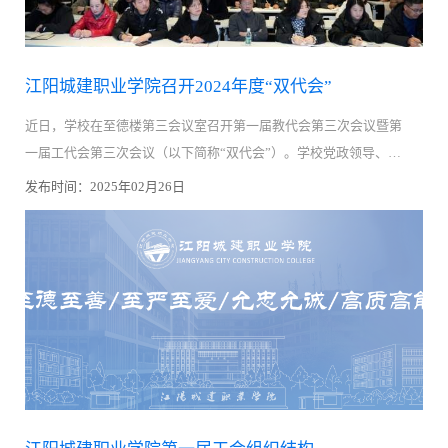
江阳城建职业学院召开2024年度“双代会”
近日，学校在至德楼第三会议室召开第一届教代会第三次会议暨第
一届工代会第三次会议（以下简称“双代会”）。学校党政领导、工
会委员、教代会委员、受邀老教授及代表70余人出席会议。会议由
发布时间：2025年02月26日
党委副书记、工会主席刘凯华主持。大会在庄严的国歌声中拉开帷
幕。党委副书记、工会主席刘凯华作《江阳城建职业学院工会2024
年度工作报告》。全体代表们审议并表决通过了《2024年工会经费
审查委员会工作报告》《江阳城建职业学院人事绩效工资制度》等
制度文件。会议过程中，代表们紧紧围绕学校中心工作、狠抓内涵
建设、教学管理、保障师生权益保障等方面积极讨论。确保了参会
代表的合法性与代表性，这些举措将为教职工营造更加良好的工作
环境，并