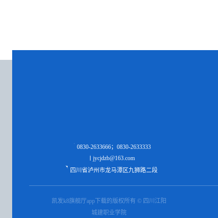
0830-2633666；0830-2633333
jycjdzb@163.com
四川省泸州市龙马潭区九狮路二段
凯发k8旗舰厅app下载的版权所有 © 四川江阳
城建职业学院