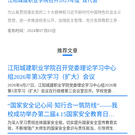
江阳城建职业学院召开2023年度“双代会”
为认真贯彻落实党的二十大精神和习近平新时代中国特色社会主义
思想，进一步推进校务公开，加强民主管理，充分发挥教职工参与
学校管理的积极性，助力学校高质量发展。2024年1月19日江阳城建
发布时间：2024年07月03日
职业学院在行政楼第三会议室...
推荐文章
江阳城建职业学院召开党委理论学习中心
组2026年第3次学习（扩大）会议
2026年4月27日，江阳城建职业学院党委理论学习中心组2026年
第3次学习（扩大）会议在行政楼第三会议室召开。学校党委书
记蒋和平主持会议并讲话。校领导、党委委员、纪委委员、各党
总支书记及副书记、二级学院院长、行政部门负责人参加会议。
“国家安全记心间·知行合一筑防线”——我
△会议现场会议聚焦树立和践行正确政绩观、学习习近平总书记
校成功举办第二届4.15国家安全教育日手
重要回信精神，开展专题学习研讨。党委副书记、统战部部长刘
凯华领学《习近平关于树立和践行正确政绩观论述摘编》第四章
抄报活动
为深入学习贯彻总体国家安全观，切实提升国家安全宣传教育实
《坚持高质量发展要成为领导干部政绩观的重要内容》，强调要
效，不断增强广大师生的国家安全意识与责任担当，引导师生自
把高质量发展作为新时代最大政绩，推动学校内涵式发展。党委
觉做国家安全的坚定守护者，在第十一个全民国家安全教育日来