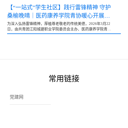
委员、城市管理学院党总支书记肖玉玲领学第五章《坚持功成不
临之际，马克思主义学院联合共青团江阳城建职业学院委员会，
【“一站式”学生社区】践行雷锋精神 守护
必在我、功成必定有我，以实干出…
以“国家安全记心间·知行合一筑防线”为主题，组织开展手抄报创
桑榆晚晴｜医药康养学院青协暖心开展养
作、优秀作品展览、趣味打卡等系列宣传教育活动，推动国家安
全教育入脑入心，进一步筑牢全校师生的国家安全思想防线。活
老志愿服务活动
为深入弘扬雷锋精神，厚植尊老敬老的传统美德，2026年3月22
动前期，通过“到梦空间”线上平台、校园宣传海报以及班级宣传
日，由共青团江阳城建职业学院委员会主办、医药康养学院青年
等多种渠道进行宣传，对本次国家安全教育主题活动进行全面、
志愿者协会承办的“践行雷锋精神，守护桑榆晚晴”志愿服务活
细致地动员。在广泛宣传的基础上，本次大赛得到了同学们的积
动，在泸州市龙马潭区川投舒适之家·颐康养护院温情开展。学院
极响应，共收到学生参赛作品一千余幅…
15名青年志愿者以专业与热忱，为院内老人送去关怀与陪伴，以
实际行动诠释新时代青年的责任担当。本次活动组织周密、推进
有序。学院青协提前启动策划立项，规范完成平台招募与人员遴
选，并于3月21日组织志愿者开展专题培训，围绕服务礼仪、沟
通技巧及突发情况处置等内容进行系统讲解，为活动顺利开展奠
定坚实基础。3月22日下午，志愿者统一乘车抵达养护院，现场
常用链接
再次明确分工、细化服务流程…
党建网