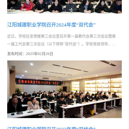
江阳城建职业学院召开2024年度“双代会”
近日，学校在至德楼第三会议室召开第一届教代会第三次会议暨第
一届工代会第三次会议（以下简称“双代会”）。学校党政领导、工
会委员、教代会委员、受邀老教授及代表70余人出席会议。会议由
发布时间：2025年02月26日
党委副书记、工会主席刘凯华主持。大会在庄严的国歌声中拉开帷
幕。党委副书记、工会主席刘凯华作《江阳城建职业学院工会2024
年度工作报告》。全体代表们审议并表决通过了《2024年工会经费
审查委员会工作报告》《江阳城建职业学院人事绩效工资制度》等
制度文件。会议过程中，代表们紧紧围绕学校中心工作、狠抓内涵
建设、教学管理、保障师生权益保障等方面积极讨论。确保了参会
代表的合法性与代表性，这些举措将为教职工营造更加良好的工作
环境，并