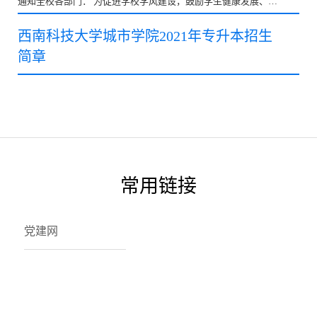
通知全校各部门： 为促进学校学风建设，鼓励学生健康发展、全
面成才， 根据《四川省普通高等学校优秀毕业生评选认...
西南科技大学城市学院2021年专升本招生
简章
常用链接
党建网