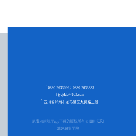
0830-2633666；0830-2633333
jycjdzb@163.com
四川省泸州市龙马潭区九狮路二段
凯发k8旗舰厅app下载的版权所有 © 四川江阳
城建职业学院