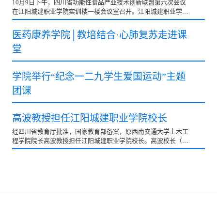
10月9日下午，四川省功能性食品产业技术创新联盟第六次会议
在江阳城建职业学院实训楼一楼会议室召开。江阳城建职业学院
董事长吴振华、泸州市关工委科技委副主任罗远才、联盟...
医药康养学院│教培结合·心肺复苏走进课
堂
学院举行“纪念一二九学生爱国运动”主题
团课
高波教授担任江阳城建职业学院校长
经四川省教育厅批准，国家教育部备案，原西南交通大学土木工
程学院院长高波教授担任江阳城建职业学院校长。高波校长（原
西南交通大学土木工程学院院长）、学校教授委员会主...