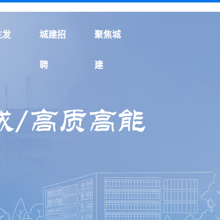
生发
城建招
聚焦城
聘
建