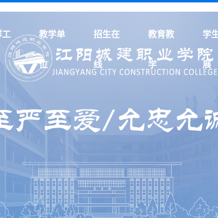
群工
教学单
招生在
教育教
学
位
线
学
展