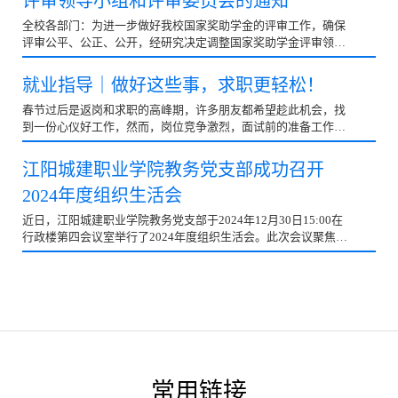
评审领导小组和评审委员会的通知
全校各部门：为进一步做好我校国家奖助学金的评审工作，确保
评审公平、公正、公开，经研究决定调整国家奖助学金评审领导
小组和国家奖助学金评审委员会。人员组成如下：一、国家奖助
学金评审领导小组成员组 长：蒋和平...
就业指导｜做好这些事，求职更轻松！
春节过后是返岗和求职的高峰期，许多朋友都希望趁此机会，找
到一份心仪好工作，然而，岗位竞争激烈，面试前的准备工作必
不能少！准备工作怎么做？一、面试礼仪这是很容易被忽视但又
很重要的事情，面试前的准备阶段，重温一下应聘单位的基本情
江阳城建职业学院教务党支部成功召开
况、文化和申请职位的要求，做到心中有数。携带3-5份简历备
2024年度组织生活会
用，同时携带作品集、证书等相关文件，做到有备而来，根据公
司的文化和职位的要求选择合适的服装，如果不知道应聘单位的
近日，江阳城建职业学院教务党支部于2024年12月30日15:00在
文化特色，穿着职业正装肯。在仪容仪表方面，发型要整洁，女
行政楼第四会议室举行了2024年度组织生活会。此次会议聚焦党
生可以素颜或化职业淡妆。面试阶段留意这些事：1.守时，如果
员自我剖析与组织建设提升，党支部全体正式党员及预备党员积
遇到突发迟到要提前电话沟通，见到面试官后，可通过点头礼或
极参与，成效显著。会议伊始，党支部书记牟宇浩率先进行个人
握手礼与对方打招呼，入座后收腹挺胸含
自评。他指出在思想引领方面，虽积极组织学习党的教育方针政
策及相关纪律论述，但学习形式缺乏创新，理论与实际结合欠
佳。在严守政治纪律与规矩上，学习成果转化至教务决策的速度
和深度不足。党性修养和纪律作风方面，存在因工作繁忙而执行
计划不严谨的情况，如“青年党员说”活动拖延。履行从严治党责
任时，监督执纪敏感度有待提高，意识形态工作的深度和频次需
常用链接
优化。党务工作推进中，党