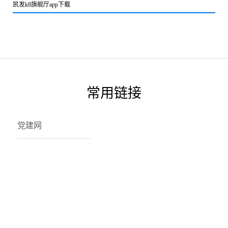
凯发k8旗舰厅app下载
常用链接
党建网