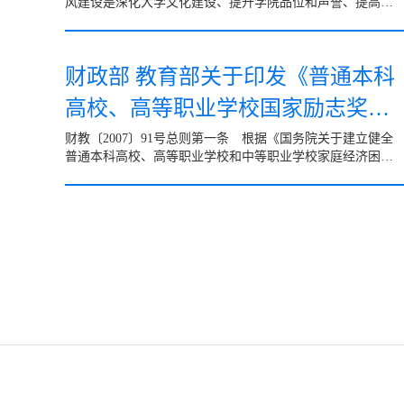
风建设是深化大学文化建设、提升学院品位和声誉、提高核
心竞争力的迫切需要，对于促进学院的改革发展具有重要的
意...
财政部 教育部关于印发《普通本科
高校、高等职业学校国家励志奖学
金管理暂行办法》的
财教〔2007〕91号总则第一条 根据《国务院关于建立健全
普通本科高校、高等职业学校和中等职业学校家庭经济困难
学生资助政策体系的意见》（国发〔2007〕13号），制定本
办法...