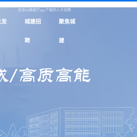
凯发k8旗舰厅app下载的人才招聘
生发
城建招
聚焦城
聘
建