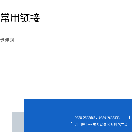
常用链接
党建网
0830-2633666；0830-2633333
四川省泸州市龙马潭区九狮路二段