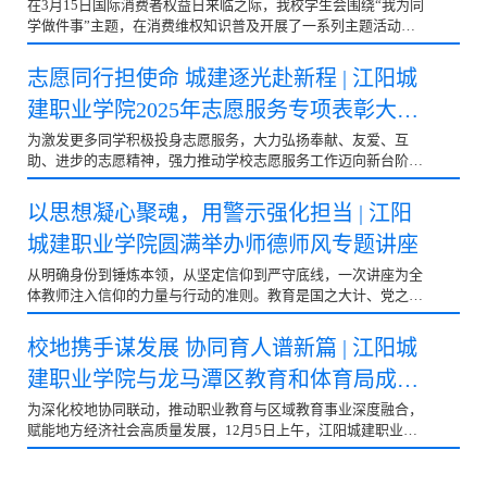
在3月15日国际消费者权益日来临之际，我校学生会围绕“我为同
学做件事”主题，在消费维权知识普及开展了一系列主题活动，
引导全校同学树立科学理性的消费观念与维权意识，让依法维权
的理念深植校园，为构建和谐文明的校园消费环境添砖加瓦。
志愿同行担使命 城建逐光赴新程 | 江阳城
3·15系列活动精彩回顾 “权影——3·15短视频创作比赛”同学们以
建职业学院2025年志愿服务专项表彰大会
消费者权益保护为主题，创作视频短片，并在线下进行展映评
比。创作深挖生活中的权益痛点，练就辨别侵权行为的 “火眼金
圆满结束
为激发更多同学积极投身志愿服务，大力弘扬奉献、友爱、互
睛”，更将维权意识深植心间，学会守护自身与他人的合法消费
助、进步的志愿精神，强力推动学校志愿服务工作迈向新台阶，
权益。照片 “权游——3·15权益日游园会”春意盎然的 3 月 12
我校于2025年12月25日，在行政楼第三会议室举办了“志愿同行
日，校学生会携手各二级学院学生会，于冶园启幕 3・15 主题游
担使命·城建逐光赴新程”江阳城建职业学院2025年志愿服务专项
以思想凝心聚魂，用警示强化担当 | 江阳
园会…
表彰大会。学校党委副书记、执行校长任新红，党委委员、副校
城建职业学院圆满举办师德师风专题讲座
长谭建鑫，党政办主任刘磊等领导出席大会。各二级学院分管学
生工作书记、副书记、团总支书记，校团委全体老师、全体获奖
从明确身份到锤炼本领，从坚定信仰到严守底线，一次讲座为全
同学参加大会。大会由校团委书记余颜汝主持。△表彰大会现场
体教师注入信仰的力量与行动的准则。教育是国之大计、党之大
△校团委书记余颜汝主持大会伴随着激昂的旋律，全体人员起立
计，教师则是立教之本、兴教之源。为进一步加强师德师风建
齐唱国歌，嘹亮歌声传递着同学们对祖国的深切热爱，更彰显出
设，凝聚教师队伍的思想共识与责任担当，2025年12月18日下
校地携手谋发展 协同育人谱新篇 | 江阳城
其在新时代征程中拼搏奋进、无…
午，我校开展了以“以思想凝心聚魂，用警示强化担当”为主题的
建职业学院与龙马潭区教育和体育局成功
师德师风专题讲座。△讲座现场学校党委书记、省人民政府督导
专员蒋和平教授出席并主讲，核心围绕“坚决捍卫人民教师称号”
举行校地合作共建签约仪式​​
为深化校地协同联动，推动职业教育与区域教育事业深度融合，
深入展开，从明初心、强素养、践使命三个维度，为全体教师明
赋能地方经济社会高质量发展，12月5日上午，江阳城建职业学
晰了践行师者责任的行动方向与精神坐标。本次讲座由人事处处
院与龙马潭区教育和体育局校地合作共建签约仪式在学校行政楼
长钟旭隆主持。△党委书记、省人民政府督导专员蒋和平教授出
第三会议室举行。龙马潭区委教育工委书记、区教育和体育局党
席讲座△人事处处长钟旭隆主持讲座…