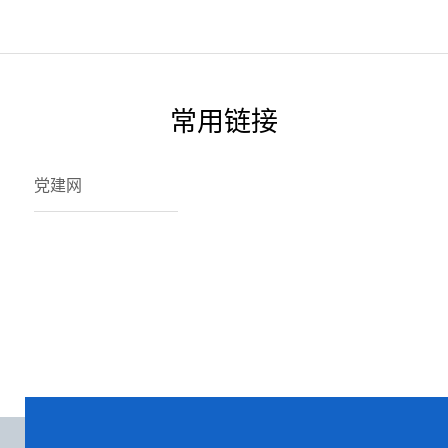
组书记、局长刘正华，区委教育工委专职副书记王静，区教师发
展中心主任郑谊文，区教育体育局副局长张科，区教育体育局副
局长陈飞等教体系统领导，学校理事长、校长吴振华，党委书记
蒋和平，党委副书记、执行校长任新红，党委委员、副校长吴炎
龙，党委副书记、学生工作部部长徐世银，党委委员、副校长谭
建鑫及相关部门负责人共同出席签约仪式，仪式由学校党委书记
常用链接
蒋和平主持。△签约仪式现场仪式上，学校…
党建网