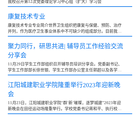
我校召开第12次党委理论学习中心组（扩大）学习会
康复技术专业
康复技术专业专业简介世界卫生组织把康复与保健、预防、治疗
并列，作为医疗卫生事业体系中不可缺少的组成部分。目前我国
康复相关专业人才需求量大。我校为了适应社会不断增长的对康
复相关专业人才的需求，开设了康复...
聚力同行，研思共进| 辅导员工作经验交流
分享会
11月29日学生工作部组织召开辅导员培训分享会。党委副书记、
学生工作部部长徐世银、学生工作部办公室主任郭超以及各学院
分管副书记、学工办主任、全体辅导员参加分享会。此次分享会
由学生工作部办公室主任郭超主持，...
江阳城建职业学院隆重举行2023年迎新晚
会
11月23日，江阳城建职业学院“群‘新’璀璨，逐梦城建”2023年迎
新晚会在田径运动场隆重举行。学校党委书记蒋和平、执行校长
刘玉增，副校长吴炎龙，党委副书记刘凯华、徐世银，校长助理
秦庆礼、各二级学院领导、各行...