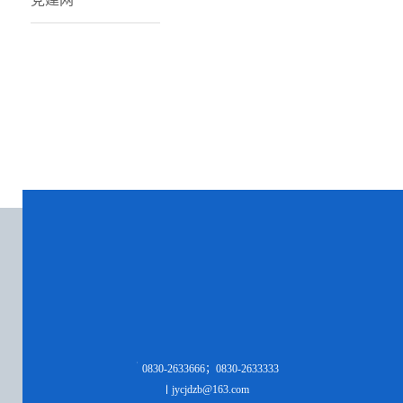
0830-2633666；0830-2633333
jycjdzb@163.com