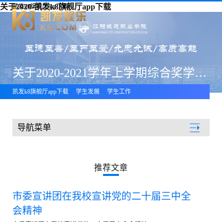
关于2020-凯发k8旗舰厅app下载
凯发k8旗舰厅app下载
关于2020-2021学年上学期综合奖学金拟获得学生名单的公示
凯发k8旗舰厅app下载
学生发展
学生工作
导航菜单
学生发展
推荐文章
市委宣讲团在我校宣讲党的二十届三中全
会精神