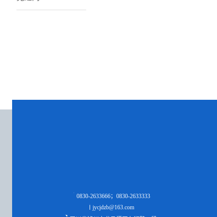
0830-2633666；0830-2633333
jycjdzb@163.com