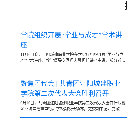
学院组织开展“学业与成才”学术讲
座
11月6日晚，江阳城建职业学院在求实厅组织开展“学业与成
才”学术讲座。教学督导专家冯志强担任讲座主讲，部分老师
和近200名学生代表聆听了讲座。 冯志强教授深入浅出地
为...
聚焦团代会 | 共青团江阳城建职业
学院第二次代表大会胜利召开
6月10日，共青团江阳城建职业学院第二次代表大会在行政楼
企业讲堂隆重举行。学校副校长杨林，党委副书记、党政办
主任刘凯华，党委副书记、学生处处长徐世银，校团委书记
刘磊...