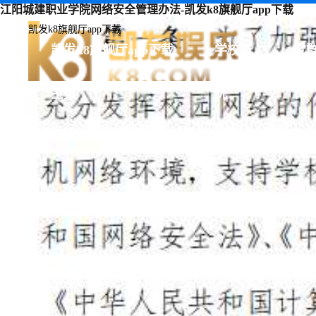
江阳城建职业学院网络安全管理办法-凯发k8旗舰厅app下载
凯发k8旗舰厅app下载
凯发k8旗舰厅app下载
学校概
党
主页
况
作