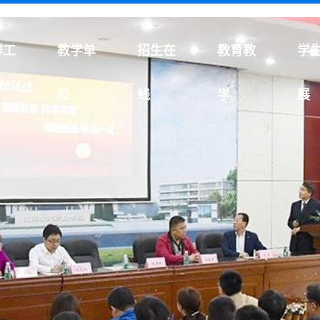
群工
教学单
招生在
教育教
学
位
线
学
展