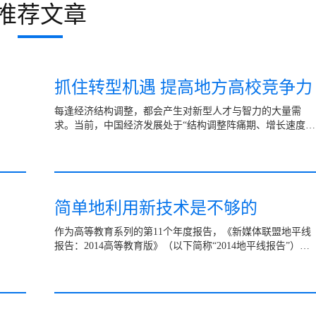
推荐文章
抓住转型机遇 提高地方高校竞争力
每逢经济结构调整，都会产生对新型人才与智力的大量需
求。当前，中国经济发展处于“结构调整阵痛期、增长速度换
挡期”，部分工业产能过剩，地方政府债务沉重，制造业利润
率...
简单地利用新技术是不够的
作为高等教育系列的第11个年度报告，《新媒体联盟地平线
报告：2014高等教育版》（以下简称“2014地平线报告”）由
美国新媒体联盟与美国高校教育信息化协会（eli）共同研究
发...