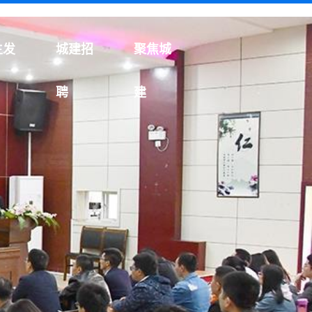
生发
城建招
聚焦城
聘
建