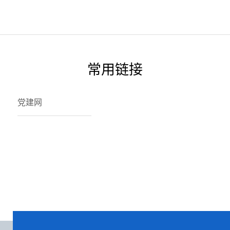
常用链接
党建网