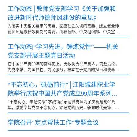
工作动态│教师党支部学习《关于加强和
改进新时代师德师风建设的意见》
为落实中央相关要求的需要、回应社会关切的需要、建立健全师
德师风建设长效机制的需要，由教育部、中央组织部、中央宣传
部、国家发展改革委、财政部、人力资源社会保障部、...
工作动态|“学习先进，锤炼党性”——机关
党支部开展主题党日活动
在中国共产党99年的奋斗史上，无数优秀共产党人，前赴后继，
为党奉献、为国牺牲、为民服务，根本在于党员的担当和使命。
在党99岁生日来临之际，按照学院党委的安排，机关支...
“不忘初心，砥砺前行”│江阳城建职业学
院举行庆祝中国共产党成立99周年系列活
动
“不忘初心、牢记使命” 学战“疫”示范微党课为了庆祝建党99周
年，激励学院党员不忘初心，铭记党的历史，争做时代先锋，近
日，江阳城建职业学院师生精心举办了“庆祝七一建...
学院召开“定点帮扶工作”专题会议