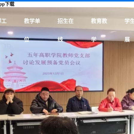
pp下载
群工
教学单
招生在
教育教
学
位
线
学
展