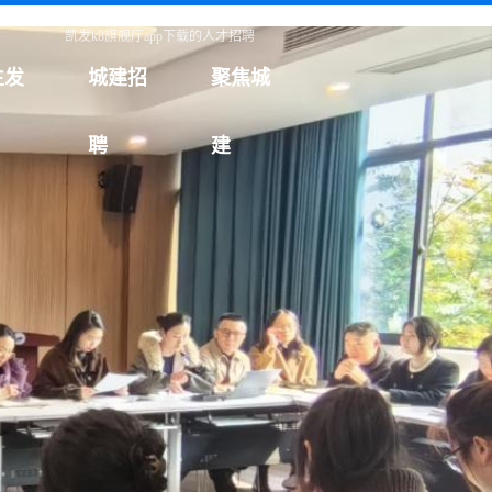
凯发k8旗舰厅app下载的人才招聘
生发
城建招
聚焦城
聘
建