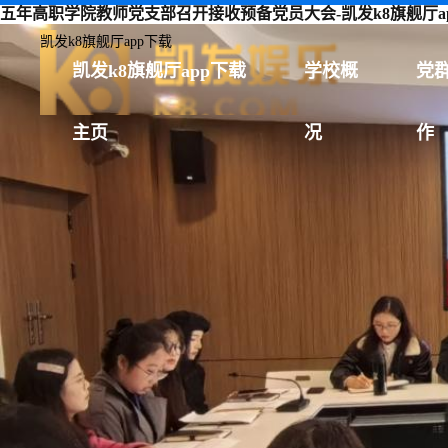
五年高职学院教师党支部召开接收预备党员大会-凯发k8旗舰厅a
凯发k8旗舰厅app下载
凯发k8旗舰厅app下载
学校概
党
主页
况
作