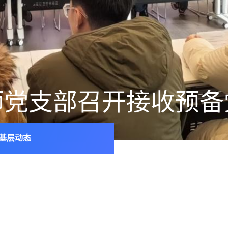
师党支部召开接收预备
基层动态