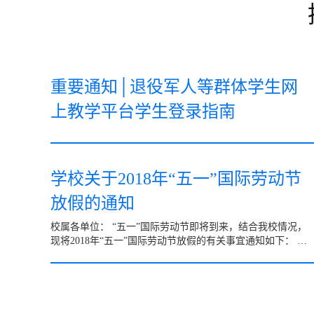
重要通知│退役军人等群体学生网
上教学平台学生登录指南
学校关于2018年“五一”国际劳动节
放假的通知
校属各单位： “五一”国际劳动节即将到来，结合我校情况，
现将2018年“五一”国际劳动节放假的有关事宜通知如下： 学
校4月29日—5月1日放假，共3天。4月28日（星期六）...