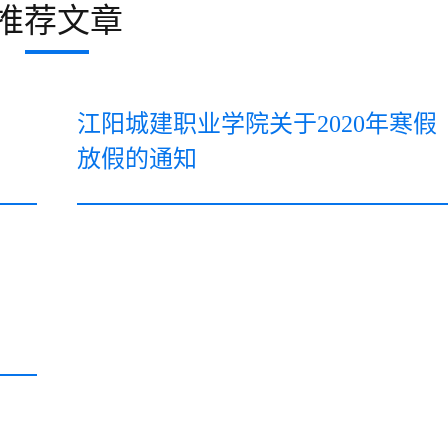
推荐文章
江阳城建职业学院关于2020年寒假
放假的通知