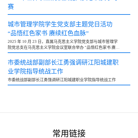
赛
城市管理学院学生党支部主题党日活功
“品悟红色家书 赓续红色血脉”
2025 年 10 月 23 日，直属马克思主义学院党支部与城市管理学
院党总支在马克思主义学院会议室联合举办 “品悟红色家书 赓续
红色血脉” 主题党日活动。 活动由直属马克思主义学院党支部书
记邢同会主持，共设置四大环节。全体党员围坐共读革命先烈家
市委统战部副部长江勇强调研江阳城建职
书原文，在静默中感受跨越时空的精神力量。 随后,3-5 名党员代
业学院指导统战工作
表登台诵读家书并分享感悟，再现烽火岁月中的家国大义；在互
动环节，党员们选取家书金句录制快闪视频，还通过给先烈写回
市委统战部副部长江勇强调研江阳城建职业学院指导统战工作
信、给家人写家书的方式，抒发初心与情怀并现场交流。 最后，
城市管理学院党总支书记肖玉玲作总结讲话，强调红色家书的教
育意义，对后续红色精神学习与党建工作融合提出具体要求：一
是推动红…
常用链接