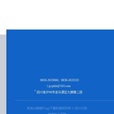
0830-2633666；0830-2633333
jycjdzb@163.com
四川省泸州市龙马潭区九狮路二段
凯发k8旗舰厅app下载的版权所有 © 四川江阳