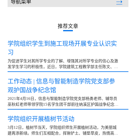
导航菜单
党群工作
推荐文章
学院组织学生到施工现场开展专业认识实
习
为促进学生对其所学专业的了解、增强其对所学专业的信心及激
发学生学习的积极性，近日，学院建筑工程教学部主任陈文、铁
路与道路工程教学部主任裴浩翔及两教学部教师组织...
工作动态 | 信息与智能制造学院党支部参
观护国战争纪念馆
2021年4月16日，信息与智能制造学院党支部杨勇老师、辅导员
巫秋虹老师带领学院15名学生团干部前往纳溪区护国战争纪念馆
开展了“峥嵘岁月 党史学习”的爱国主义活动。在现场...
学院组织开展植树节活动
3月12日，植树节当天，学院组织师生开展植树活动，为美丽城
建再添新绿。师生们互相配合，挥锹铲土、铺垫草皮，热情高