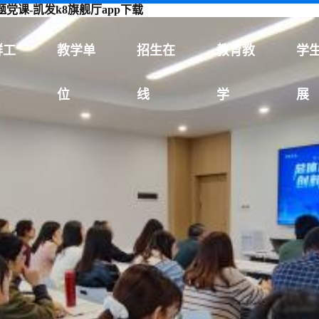
党课-凯发k8旗舰厅app下载
群工
教学单
招生在
教育教
学
位
线
学
展