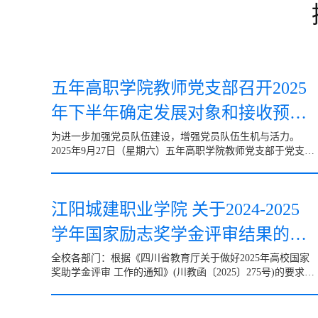
五年高职学院教师党支部召开2025
年下半年确定发展对象和接收预备
党员大会
为进一步加强党员队伍建设，增强党员队伍生机与活力。
2025年9月27日（星期六）五年高职学院教师党支部于党支部
会议室召开2025年下半年确定发展对象和接收预备党员大
会，大会审议、讨论、表决接收邹利蓉同志为预备党员和发
展任选榕、王小珊等6名同志为发展对象的问题。五年高职学
江阳城建职业学院 关于2024-2025
院党总支书记拉西保、教师党支部书记曹冬梅、支部宣传委
员梁琳洁、支部组织委员陈雨潇、正式党员、预备党员及积
学年国家励志奖学金评审结果的公
极分子参与本次会议，会议由教师党支部书记曹冬梅老师主
持。会议严格按党员发展程序进行。邹利蓉汇报了近期思
示
全校各部门：根据《四川省教育厅关于做好2025年高校国家
想、工作与学习情况，重点阐述了学习习近平新时代中国特
奖助学金评审 工作的通知》(川教函〔2025〕275号)的要求，
色社会主义思想和党的二十大精神的心得，表达了向党奉献
结合《江阳城 建职业学院国家奖助学金评审管理办法》(江
的坚定决心。入党介绍…
城院学〔2025〕20 号),经学生本人申请、班级推荐、学院初
评、学校国家奖助学 金评审委员会评审通过，拟推荐闫荣添