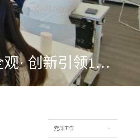
人文艺术学院党总支开展“总体国家安全观· 创新引领10周年”专题党课
党群工作