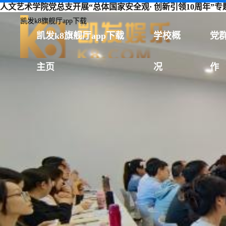
人文艺术学院党总支开展“总体国家安全观· 创新引领10周年”专题
凯发k8旗舰厅app下载
凯发k8旗舰厅app下载
学校概
党
主页
况
作