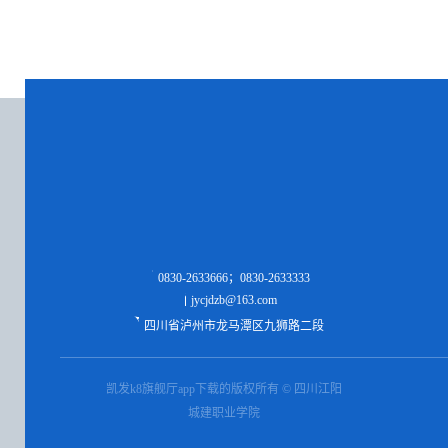
0830-2633666；0830-2633333
jycjdzb@163.com
四川省泸州市龙马潭区九狮路二段
凯发k8旗舰厅app下载的版权所有 © 四川江阳
城建职业学院