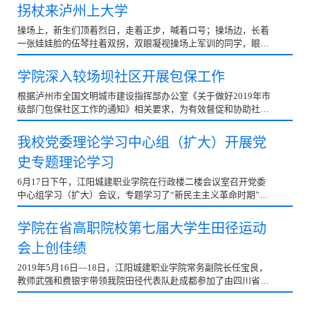
拐杖来泸州上大学
操场上，新生们顶着烈日，走着正步，喊着口号；操场边，长着
一张娃娃脸的伍琴拄着双拐，双眼凝视操场上军训的同学，眼神
充满向往。由于身体原因，伍琴无法参加军训，只能从...
学院深入较场坝社区开展包保工作
根据泸州市全国文明城市建设指挥部办公室《关于做好2019年市
级部门包保社区工作的通知》相关要求，为有效督促和协助社区
推进全国文明城市建设迎复检工作，9月4日，江阳城建...
我校党委理论学习中心组（扩大）开展党
史专题理论学习
6月17日下午，江阳城建职业学院在行政楼二楼会议室召开党委
中心组学习（扩大）会议，专题学习了“新民主主义革命时期”中
国共产党的历史。学校党委中心组成员，各部门主要负...
学院在省高职院校第七届大学生田径运动
会上创佳绩
2019年5月16日—18日，江阳城建职业学院常务副院长任宝良，
教师武强和费银宇带领我院田径代表队赴成都参加了由四川省教
育厅主办的四川省高等职业院校第七届大学生田径运动会...