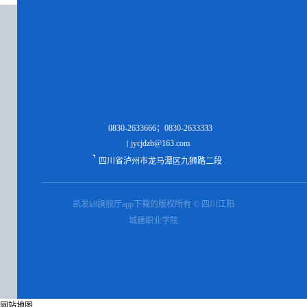
0830-2633666；0830-2633333
jycjdzb@163.com
四川省泸州市龙马潭区九狮路二段
凯发k8旗舰厅app下载的版权所有 © 四川江阳
城建职业学院
网站地图