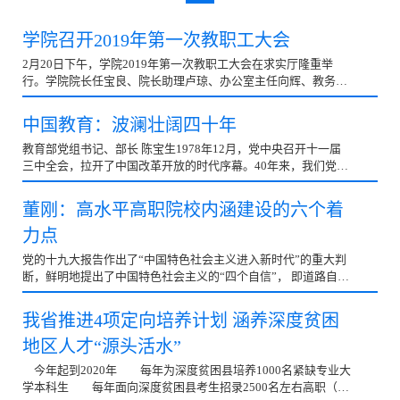
学院召开2019年第一次教职工大会
2月20日下午，学院2019年第一次教职工大会在求实厅隆重举
行。学院院长任宝良、院长助理卢琼、办公室主任向辉、教务处
处长杨林、学生处处长任亚朗、财务处处长邹利君、图书馆...
中国教育：波澜壮阔四十年
教育部党组书记、部长 陈宝生1978年12月，党中央召开十一届
三中全会，拉开了中国改革开放的时代序幕。40年来，我们党团
结带领全国各族人民披荆斩棘、砥砺前行，迎来了从站起...
董刚：高水平高职院校内涵建设的六个着
力点
党的十九大报告作出了“中国特色社会主义进入新时代”的重大判
断，鲜明地提出了中国特色社会主义的“四个自信”， 即道路自
信、理论自信、制度自信和文化自信，具体落实到职...
我省推进4项定向培养计划 涵养深度贫困
地区人才“源头活水”
今年起到2020年 每年为深度贫困县培养1000名紧缺专业大
学本科生 每年面向深度贫困县考生招录2500名左右高职（专