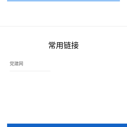
科）学生 每年将从深度贫困县选送1000名具有一定...
常用链接
党建网