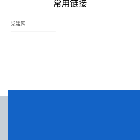
常用链接
信的师生关系为基础，通过耐心倾听学生诉
党建网