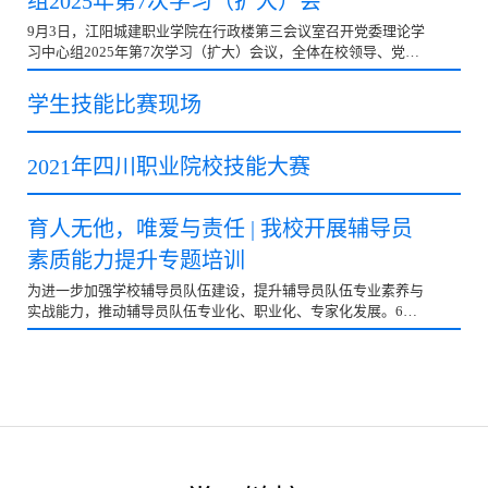
组2025年第7次学习（扩大）会
9月3日，江阳城建职业学院在行政楼第三会议室召开党委理论学
习中心组2025年第7次学习（扩大）会议，全体在校领导、党委
委员、纪委委员，各党总支书记、副书记，二级学院院长、行政
部门负责人参会，会议由党委书记蒋和平教授主持。
学生技能比赛现场
2021年四川职业院校技能大赛
育人无他，唯爱与责任 | 我校开展辅导员
素质能力提升专题培训
为进一步加强学校辅导员队伍建设，提升辅导员队伍专业素养与
实战能力，推动辅导员队伍专业化、职业化、专家化发展。6月
11日下午，我校举办了辅导员素质能力提升专题培训。此次培训
邀请了泸州职业技术学院学生工作部部长丁瑞赞做培训，党委副
书记、学生工作部部长徐世银主持培训会，各二级学院书记（副
书记）、学工办主任、全体辅导员参加培训。丁瑞赞部长结合自
身丰富的学生工作经历，阐述了辅导员在学生成长与教育中的重
要作用。他着重分析了辅导员工作的核心价值、面临的挑战，以
及爱与责任在育人过程中的重要意义。通过生动的实际案例，丁
瑞赞部长深入浅出地阐释了辅导员的工作方法：要以建立友好互