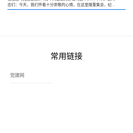
志们：今天，我们怀着十分崇敬的心情，在这里隆重集会，纪念
马克思诞辰200周年，缅怀马克思的伟大人格和历史功绩...
常用链接
党建网