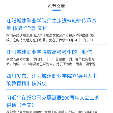
推荐文章
江阳城建职业学院师生走进“非遗”传承基
地 体验“非遗”文化
四川在线泸州消息(张芳)“非物质文化遗产是民族精神血脉的延
续，它的持久魅力在于积累，更在于传承”11月24日上午，江阳
城建职业学院宣传部长周跃刚带领师生走进“国家非物...
江阳城建职业学院致高考考生的一封信
亲爱的高考考生：你们好。十二年苦读磨一剑，春华秋实看今
朝。转眼，2018年高考已然到来。对于所有考生而言，如果说高
考是人生中一个重要的转折点，那么选择适合自己的大学...
四川发布：江阳城建职业学院立德树人 打
响教育精准扶贫仗
习近平在纪念马克思诞辰200周年大会上的
讲话（全文）
在纪念马克思诞辰200周年大会上的讲话习近平2018年5月4日同