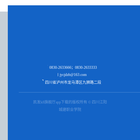
0830-2633666；0830-2633333
jycjdzb@163.com
四川省泸州市龙马潭区九狮路二段
凯发k8旗舰厅app下载的版权所有 © 四川江阳
城建职业学院