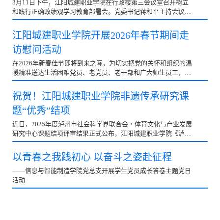
3月11日下午，江阳城建职业学院在行政楼第三会议室召开树立
和践行正确政绩观学习教育部署会。党委书记蒋和平主持会议。
校领导、党委委员、各党总支书记、副书记，各二级学院院长及
行政部门负责人参加会议。 会上，党委书记蒋和平对学校开展树
江阳城建职业学院开展2026年春节期间走
立和践行正确政绩观学习教育工作进行了全面部署。他指出，本
访慰问活动
次学习教育要坚持融入日常、抓在经常，一体推进学查改。要抓
实学习研讨、查摆问题、整改整治、建章立制、开门教育以及开
在2026年新春佳节即将到来之际，为切实把党的关怀和组织的温
好民主生活会和组织生活会等重点任务，通过举办读书班、开展
暖精准送达生活困难党员、老党员、老干部和广大师生员工，江
专题研讨、讲专题党课、组织培训辅导等方式深化理论学习；通
阳城建职业学院党委于1月22日开展了春节“送温暖”走访慰问活
过对照检视、自上而下指导和广泛听取师生意见等途径深入查摆
动。校领导吴炎龙、任新红率先慰问了老干部代表，关切询问其
祝贺！江阳城建职业学院非遗传承研究课
问题；坚持即知即改、立行立…
健康状况和生活近况。并对老干部对学校在在推进高质量党建引
题“优秀”结项
领事业发展、优化学科专业布局、服务国家重大战略需求、加强
高素质技能技术人才以及改善办学条件和民生保障等方面作出的
近日，2025年度泸州市社会科学界联合会・体育文化与产业发展
积极贡献表示衷心感谢。同时认真听取了老干部对学校“十五五”
研究中心课题结项评审结果正式公布，江阳城建职业学院《泸州
建设规划的建议。在看望生活困难党员和群众时，校领导细致了
雨坛彩龙融入校园体育文化建设的swot分析及实施路径研究》
解他们的家庭情况和实际困难，叮嘱他们保重身体、安心生活，
（课题编号：25tyb09）课题，在众多申报课题中脱颖而出，荣
以青春之我践初心 以奋斗之姿赴征程
鼓励大家坚定信心、积极面对挑战…
获优秀（一等）！
——信息与智能制造学院党总支开展学生党员成长答卷主题党日
活动