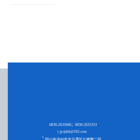
0830-2633666；0830-2633333
jycjdzb@163.com
四川省泸州市龙马潭区九狮路二段