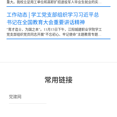
重大。我校立足用工单位和高职扩招退役军人毕业生就业的实际
需求，充分发挥组织优势，发挥退役军人事务系统服务...
工作动态│学工党支部组织学习习近平总
书记在全国教育大会重要讲话精神
“育才造士，为国之本”。11月15日下午，江阳城建职业学院学工
党支部组织党员同志开展“不忘初心、牢记使命”主题教育专题学
习。会议由学工党支部宣传委员曾艳主持。由学工...
常用链接
党建网