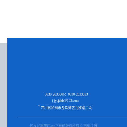
0830-2633666；0830-2633333
jycjdzb@163.com
四川省泸州市龙马潭区九狮路二段
凯发k8旗舰厅app下载的版权所有 © 四川江阳