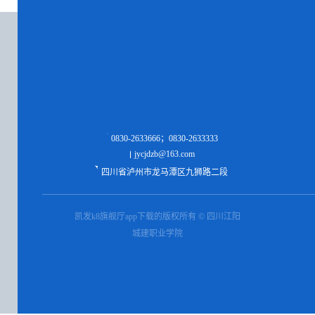
0830-2633666；0830-2633333
jycjdzb@163.com
四川省泸州市龙马潭区九狮路二段
凯发k8旗舰厅app下载的版权所有 © 四川江阳
城建职业学院