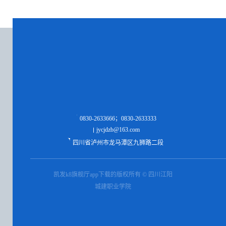
0830-2633666；0830-2633333
jycjdzb@163.com
四川省泸州市龙马潭区九狮路二段
凯发k8旗舰厅app下载的版权所有 © 四川江阳
城建职业学院