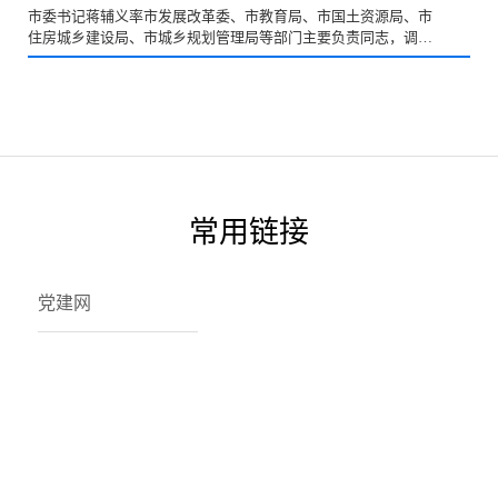
市委书记蒋辅义率市发展改革委、市教育局、市国土资源局、市
住房城乡建设局、市城乡规划管理局等部门主要负责同志，调研
新建在建学校项目推进工作。 蒋辅义一行先后来...
常用链接
党建网