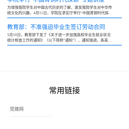
为增强我院学生对中国古代历史的了解，激发我院学生对中华传
统文化的兴趣，4月11日，学院在求实厅举行“中国青铜时代探
源”专题讲座。邢同会老师担任此次讲座主讲。 讲座上...
教育部：不准强迫毕业生签订劳动合同
5月10日，教育部下发了《关于进一步加强高校毕业生就业状况
统计核查工作的通知》（以下简称“通知”），通知强调，各高校
要严格执行“四不准”规定，不准以任何方式强迫毕业...
常用链接
党建网