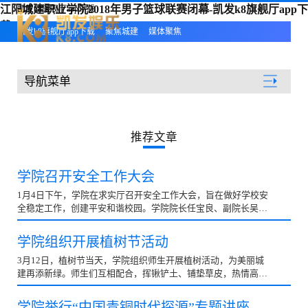
江阳城建职业学院2018年男子篮球联赛闭幕-凯发k8旗舰厅app下
凯发k8旗舰厅app下载
载
凯发k8旗舰厅app下载
聚焦城建
媒体聚焦
导航菜单
聚焦城建
推荐文章
学院召开安全工作大会
1月4日下午，学院在求实厅召开安全工作大会，旨在做好学校安
全稳定工作，创建平安和谐校园。学院院长任宝良、副院长吴勇
等院领导出席，全体教职工和部分学生代表参加大会。...
学院组织开展植树节活动
3月12日，植树节当天，学院组织师生开展植树活动，为美丽城
建再添新绿。师生们互相配合，挥锹铲土、铺垫草皮，热情高
涨，气氛热烈。此次活动进一步提高了学院师生的环保意...
学院举行“中国青铜时代探源”专题讲座