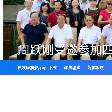
周跃刚受邀参加四
凯发k8旗舰厅app下载
聚焦城建
媒体聚焦