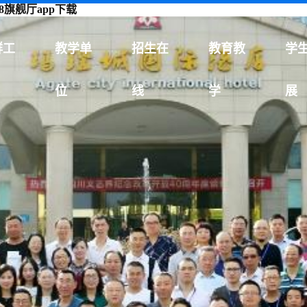
旗舰厅app下载
群工
教学单
招生在
教育教
学
位
线
学
展