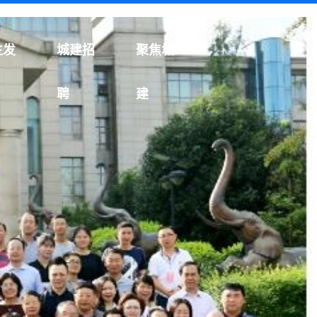
生发
城建招
聚焦城
聘
建