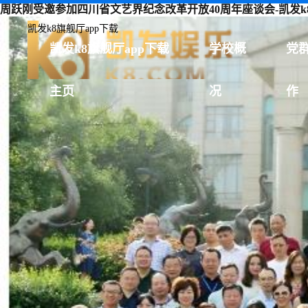
周跃刚受邀参加四川省文艺界纪念改革开放40周年座谈会-凯发k8
凯发k8旗舰厅app下载
凯发k8旗舰厅app下载
学校概
党
主页
况
作