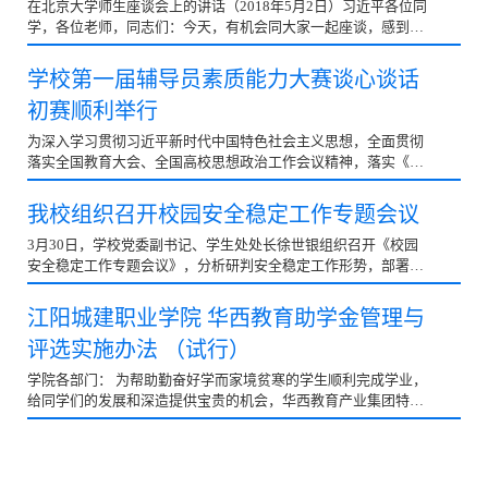
在北京大学师生座谈会上的讲话（2018年5月2日）习近平各位同
学，各位老师，同志们：今天，有机会同大家一起座谈，感到非
常高兴。再过两天，就是五四青年节，也是北大建校12...
学校第一届辅导员素质能力大赛谈心谈话
初赛顺利举行
为深入学习贯彻习近平新时代中国特色社会主义思想，全面贯彻
落实全国教育大会、全国高校思想政治工作会议精神，落实《普
通高等学校辅导员队伍建设规定》《高等学校辅导员职...
我校组织召开校园安全稳定工作专题会议
3月30日，学校党委副书记、学生处处长徐世银组织召开《校园
安全稳定工作专题会议》，分析研判安全稳定工作形势，部署学
校2022年安全稳定工作。学生处、保卫处、公寓管理中心...
江阳城建职业学院 华西教育助学金管理与
评选实施办法 （试行）
学院各部门： 为帮助勤奋好学而家境贫寒的学生顺利完成学业，
给同学们的发展和深造提供宝贵的机会，华西教育产业集团特在
我校设立华西教育助学金，现制定《华西教育助学金...