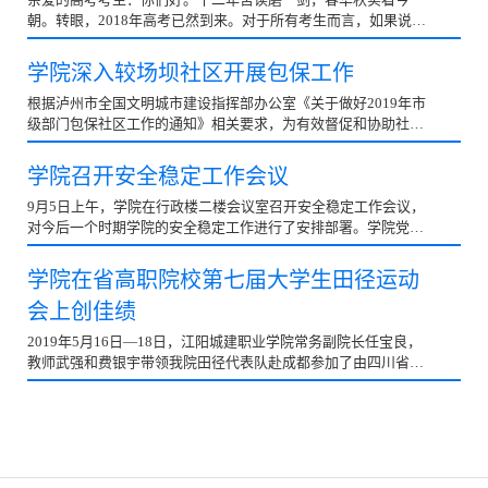
朝。转眼，2018年高考已然到来。对于所有考生而言，如果说高
考是人生中一个重要的转折点，那么选择适合自己的大学...
学院深入较场坝社区开展包保工作
根据泸州市全国文明城市建设指挥部办公室《关于做好2019年市
级部门包保社区工作的通知》相关要求，为有效督促和协助社区
推进全国文明城市建设迎复检工作，9月4日，江阳城建...
学院召开安全稳定工作会议
9月5日上午，学院在行政楼二楼会议室召开安全稳定工作会议，
对今后一个时期学院的安全稳定工作进行了安排部署。学院党委
负责人任亚朗、副院长吴炎龙、院长助理杨林等院领...
学院在省高职院校第七届大学生田径运动
会上创佳绩
2019年5月16日—18日，江阳城建职业学院常务副院长任宝良，
教师武强和费银宇带领我院田径代表队赴成都参加了由四川省教
育厅主办的四川省高等职业院校第七届大学生田径运动会...