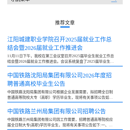
教育教学
推荐文章
江阳城建职业学院召开2025届就业工作总
结会暨2026届就业工作推进会
11月11日下午，我校在第三会议室召开2025届毕业生就业工作总
结会暨2026届就业工作推进会。会议系统复盘了2025届毕业生就
业工作，并对2026届毕业生就业工作进行全面动员与部署。在家
校领导出席会议，各学院院长、书记及全体辅导员参会。会议由
中国铁路沈阳局集团有限公司2026年度招
党委副书记徐世银主持。△会议现场就业指导中心办公室主任梁
聘普通高校毕业生公告
元鹏首先对2025届毕业生就业工作做全面总结。通过直观的可视
化数据系统呈现了本届毕业生就业工作的整体成效，包括毕业去
中国铁路沈阳局集团有限公司根据企业发展需要，拟招聘全日制
向落实率、就业结构分布、重点群体就业情况等关键指标。在肯
普通高等院校大专（高职）学历毕业生，现将有关事项公告如
定各学院工作成绩的同时，也客观指出了当前就业工作中存在的
下：一、招聘计划本次计划招聘1784人，招聘专业、岗位、人数
薄弱环节与突出问题。他强调，各学院要主动对接产业需求，持
和工作单位等内容详见附件。二、应聘条件1.列入国家招生计
中国铁路兰州局集团有限公司招聘公告
续拓宽优质岗位资…
划，全日制普通高等院校大专(高职)学历应届毕业生；2.遵纪守
法，品行端正，热爱铁路事业，认同凯发k8旗舰厅app下载的文
中国铁路兰州局集团有限公司因工作需要，招聘普通高等院校应
化；3.在校所学专业为铁路专业方向，所学课程包含铁路专业课
届全日制大专(高职)学历毕业生，现将有关事项公告如下:一、招