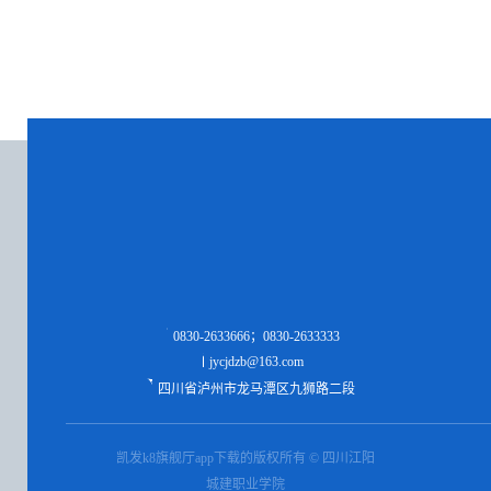
0830-2633666；0830-2633333
jycjdzb@163.com
四川省泸州市龙马潭区九狮路二段
凯发k8旗舰厅app下载的版权所有 © 四川江阳
城建职业学院