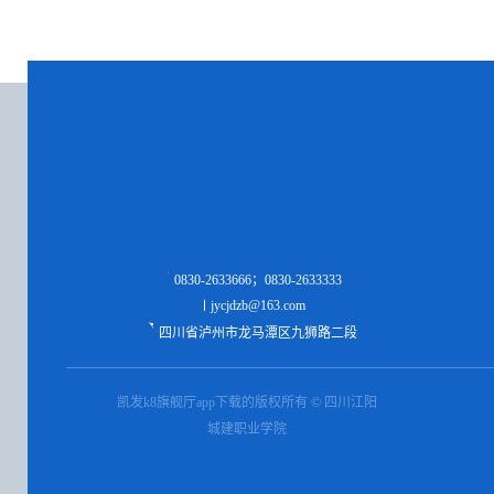
0830-2633666；0830-2633333
jycjdzb@163.com
四川省泸州市龙马潭区九狮路二段
凯发k8旗舰厅app下载的版权所有 © 四川江阳
城建职业学院