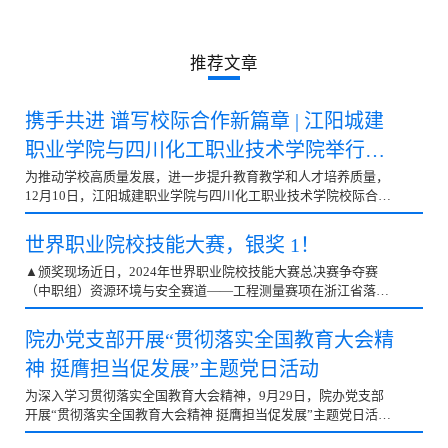
聚焦城建
推荐文章
携手共进 谱写校际合作新篇章 | 江阳城建
职业学院与四川化工职业技术学院举行校
际合作签约仪式
为推动学校高质量发展，进一步提升教育教学和人才培养质量，
12月10日，江阳城建职业学院与四川化工职业技术学院校际合作
签约仪式在我校举行。四川化工职业技术学院党委书记刘志勇，
党委副书记、纪委书记、工会主席郑辅春，副院长徐丽萍，宣传
世界职业院校技能大赛，银奖 1！
部部长罗泽洪，党政办公室主任李克嵘；江阳城建职业学院理事
长、校长吴振华，党委书记蒋和平，执行校长刘玉增，副校长吴
▲颁奖现场近日，2024年世界职业院校技能大赛总决赛争夺赛
炎龙，党委副书记、学生工作部部长徐世银，党委副书记、工会
（中职组）资源环境与安全赛道——工程测量赛项在浙江省落下
主席刘凯华，副校长、教务处处长秦庆礼，副校长任新红、谭建
帷幕，全国共有31个省、自治区、直辖市选拔出的68支代表队、
鑫，党政办主任刘磊等领导参加校际合作签约仪式。▲合影留念
268名选手参赛。在技能竞赛处林兴杰老师的悉心指导下，来自
院办党支部开展“贯彻落实全国教育大会精
签约仪式开始前，江阳城建职业学院理事长、校长吴振华及相关
我校中职部建筑工程施工与建筑工程造价专业的蒲彧松、龙翔
神 挺膺担当促发展”主题党日活动
领导在学校南门热情迎接四川化工职业技
云、钟壕、张竣诚四位同学组成四川省代表队征战世界职业院校
技能大赛总决赛争夺赛。他们凭借精湛技艺与默契协作在赛场上
为深入学习贯彻落实全国教育大会精神，9月29日，院办党支部
表现卓越，最终以640分的高分成绩位居小组第二，勇夺“银奖”
开展“贯彻落实全国教育大会精神 挺膺担当促发展”主题党日活
第一名的佳绩。 ▲合影留念本次“世界职业院校技能大赛”由原
动，全体党员参会。会上，党支部书记刘磊首先组织学习《习近
“全国职业院校技能大赛”升级而来，自2008年起已成功举办16