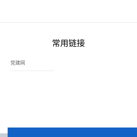
平在全国教育大会上强调紧紧围绕立...
届，是教育部
常用链接
党建网