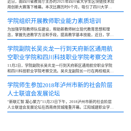
近日，由四川省教育厅主办的2021年四川省大学生区块链技术应
用创新大赛落下帷幕。本次比赛历时6个月，吸引了四川大学、
成都信息工程大学、成都理工大学等50多所省内高校参加...
学院组织开展教师职业能力素质培训
为加强学院教师队伍建设，帮助新教师树立现代教育思想和理
念，掌握先进教学方法和手段，提高教学基本技能，近日，学院
组织开展教师职业能力素质系列培训活动。首场培训由宋...
学院副院长吴炎龙一行到天府新区通用航
空职业学院和四川科技职业学院考察交流
11月2日，学院副院长吴炎龙一行到天府新区通用航空职业学院
和四川科技职业学院考察交流。吴炎龙副院长一行在两校相关领
导的陪同下，实地参观了校园环境，并就实验实训室建...
学院师生参加2018年泸州市新的社会阶层
人士联谊会发展论坛
“新联汇智 凝心聚力”11月23日下午，2018泸州市新的社会阶层
人士联谊会发展论坛在西南商贸城隆重开幕。江阳城建职业学院
10余名师生代表受邀参加。 据悉，论坛共有四项议程...