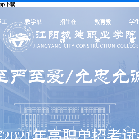
pp下载
群工
教学单
招生在
教育教
学
位
线
学
展
2021年高职单招考