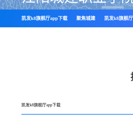
凯发k8旗舰厅app下载
聚焦城建
凯发k8旗舰厅
凯发k8旗舰厅app下载