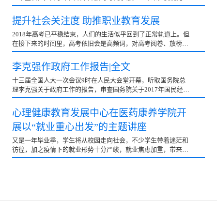
结带领全国各族人民披荆斩棘、砥砺前行，迎来了从站起...
提升社会关注度 助推职业教育发展
2018年高考已平稳结束，人们的生活似乎回到了正常轨道上。但
在接下来的时间里，高考依旧会是高频词，对高考阅卷、放榜、
招生录取等，媒体又会乐此不彼地进行报道。一场高考...
李克强作政府工作报告|全文
十三届全国人大一次会议9时在人民大会堂开幕，听取国务院总
理李克强关于政府工作的报告，审查国务院关于2017年国民经济
和社会发展计划执行情况与2018年国民经济和社会发展...
心理健康教育发展中心在医药康养学院开
展以“就业重心出发”的主题讲座
又是一年毕业季，学生将从校园走向社会，不少学生带着迷茫和
彷徨，加之疫情下的就业形势十分严峻，就业焦虑加重，带来了
一系列的负面情绪，学校为此高度重视，为帮助学生缓...