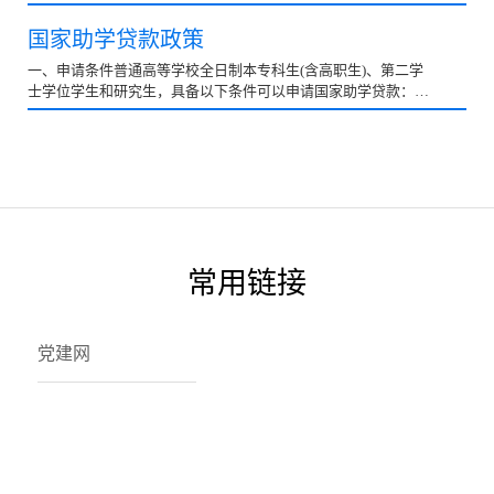
定/uploadfile/2019/0625/20190625061949124.pdf
国家助学贷款政策
一、申请条件普通高等学校全日制本专科生(含高职生)、第二学
士学位学生和研究生，具备以下条件可以申请国家助学贷款：
（一）家庭经济困难;（二）具有中华人民共和国国籍，年...
常用链接
党建网