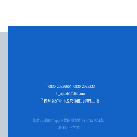
0830-2633666；0830-2633333
jycjdzb@163.com
四川省泸州市龙马潭区九狮路二段
凯发k8旗舰厅app下载的版权所有 © 四川江阳
城建职业学院