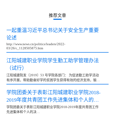
聚焦城建
推荐文章
一起重温习近平总书记关于安全生产重要
论述
http://www.news.cn/politics/leaders/2022-
03/26/c_1128505875.htm
江阳城建职业学院学生勤工助学管理办法
（试行）
江阳城建院发〔2019〕53 号学院各部门： 为促进勤工助学活动
有序开展，帮助勤奋好学的贫困学生获得有效的经济支持，锻炼
吃苦耐劳的坚韧品行，结合国家有关文件精神，经学...
学院团委关于表彰江阳城建职业学院2018-
2019年度共青团工作先进集体和个人的决
定
学院团委关于表彰江阳城建职业学院2018-2019年度共青团工作
先进集体和个人的决