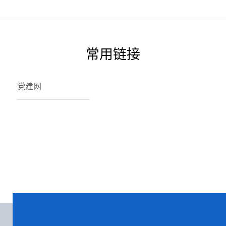
国建设规划纲要（2024－2035年）》。△马克思主义学院青年骨
干教师朱茂林专题辅导《2025年政府工作报告》会议指出，刚刚
胜利闭幕的全国“两会”是在“十四五”即将收官、“十五五”谋篇布
局关键之年，也是进一步全面深化改革的重要一年召开的一次坚
定信心、凝心聚力、奋发进取的重要会议。习近平总书记在全国
常用链接
“两会”
党建网