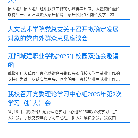
人！
招人啦！招人啦！还没找到工作的小伙伴看过来，大量岗位虚位
以待！一、泸州欧派大家居招聘：家居顾问5名岗位要求：25岁
以上，性格开朗，正能量，爱学习；薪资待遇：无责底薪3500
奖励 提成，购买五险，员工食堂，出行专车接送，节假日福利，
人文艺术学院党总支关于召开拟确定发展
超长年假，团队旅游。招聘：储备店长3名岗位要求：性格开
对象的党内外群众意见座谈会
朗，抗压能力强，做过建材相关行业的销售经验优先；薪资待
遇：5000-15000元/月，购买五险，员工食堂，出行专车接送，
节假日福利，超长年假，团队旅游。招聘：全案设计师3名岗位
江阳城建职业学院2025年校园双选会邀请
要求：有家装全案经验，熟练运用行业中的设计软件，能独立谈
单；薪资待遇：5000-20000元/月，购买五险，员工食堂，出行
函
专车接送，节假日
尊敬的用人单位：衷心感谢您长期以来对我校大学生就业工作的
支持！为进一步落实党中央、国务院关于高校毕业生就业工作的
决策部署，持续深化交流合作，强化供需适配，促进毕业生更加
充分更高质量就业，我校决定于2025年4月24日举办“2025年‘聚
我校召开党委理论学习中心组2025年第2次
力拓岗优服务春季攻坚促就业’校园双选会”，诚邀广大用人单位
学习（扩大）会
莅临我校选聘人才。现将相关事宜函告如下：一、活动组织指导
单位：四川省教育厅就业指导中心主办单位：江阳城建职业学院
3月19日，我校召开党委理论学习中心组2025年第2次学习（扩
二、活动地点江阳城建职业学院田径运动场（四川省泸州市龙马
大）会，学校党委理论学习中心组（扩大）成员参会，会议由校
潭区九狮路二段）三、活动时间2025年4月24日星期四上午四、
党委书记蒋和平教授主持。△会议现场△学校党委书记蒋和平教
报名安排（一）报名时间：即日起至2025年4月20日星期日12:00
授主持会议会议传达学习习近平总书记在全国“两会”期间的重要
截止（二
讲话和全国“两会”精神。学习《2025年政府工作报告》《教育强