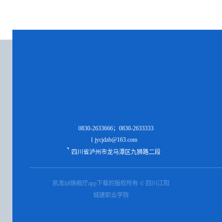
0830-2633666；0830-2633333
jycjdzb@163.com
四川省泸州市龙马潭区九狮路二段
凯发k8旗舰厅app下载的版权所有 © 四川江阳
城建职业学院