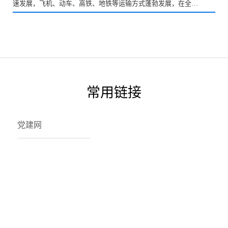
速发展，飞机、动车、高铁、地铁等运输方式蓬勃发展，在全国
各大中城市纷纷开通运营，对相关专业服务人才需求极大。按人
机比200:1，人车比150:1的比例计算...
常用链接
党建网