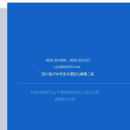
0830-2633666；0830-2633333
jycjdzb@163.com
四川省泸州市龙马潭区九狮路二段
凯发k8旗舰厅app下载的版权所有 © 四川江阳
城建职业学院