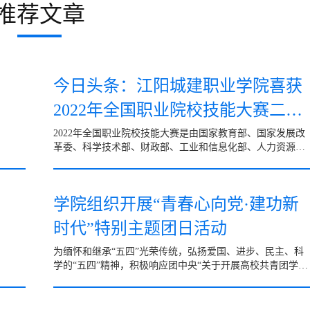
推荐文章
今日头条：江阳城建职业学院喜获
2022年全国职业院校技能大赛二等
奖、民办院校成绩全国
2022年全国职业院校技能大赛是由国家教育部、国家发展改
革委、科学技术部、财政部、工业和信息化部、人力资源社
会保障部、自然资源部、住房和城乡建设部、交通运输部等
35个...
学院组织开展“青春心向党·建功新
时代”特别主题团日活动
为缅怀和继承“五四”光荣传统，弘扬爱国、进步、民主、科
学的“五四”精神，积极响应团中央“关于开展高校共青团学习
宣传贯彻习近平总书记系列重要讲话精神“四进四信”活...