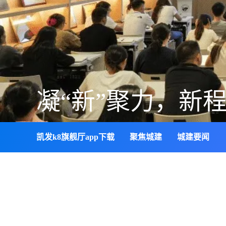
凯发k8旗舰厅app下载
聚焦城建
城建要闻