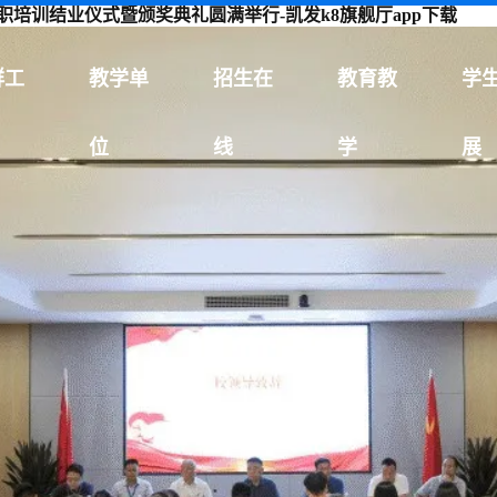
入职培训结业仪式暨颁奖典礼圆满举行-凯发k8旗舰厅app下载
群工
教学单
招生在
教育教
学
位
线
学
展