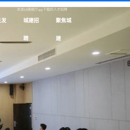
凯发k8旗舰厅app下载的人才招聘
生发
城建招
聚焦城
聘
建