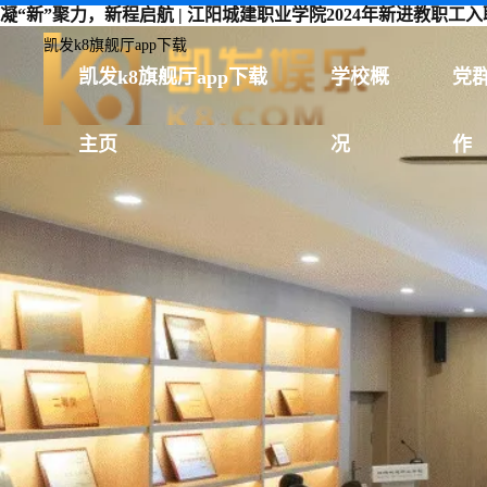
凝“新”聚力，新程启航 | 江阳城建职业学院2024年新进教职工
凯发k8旗舰厅app下载
凯发k8旗舰厅app下载
学校概
党
主页
况
作