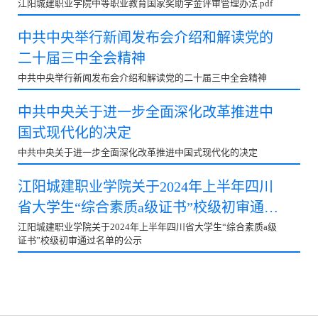
理办法》的通知
江阳城建职业学院中等职业教育国家奖助学金评审管理办法.pdf
中共中央举行新闻发布会介绍和解读党的
二十届三中全会精神
中共中央举行新闻发布会介绍和解读党的二十届三中全会精神
中共中央关于进一步全面深化改革推进中
国式现代化的决定
中共中央关于进一步全面深化改革推进中国式现代化的决定
江阳城建职业学院关于2024年上半年四川
省大学生“综合素质a级证书”校级初审通过
名单的公示
江阳城建职业学院关于2024年上半年四川省大学生“综合素质a级
证书”校级初审通过名单的公示