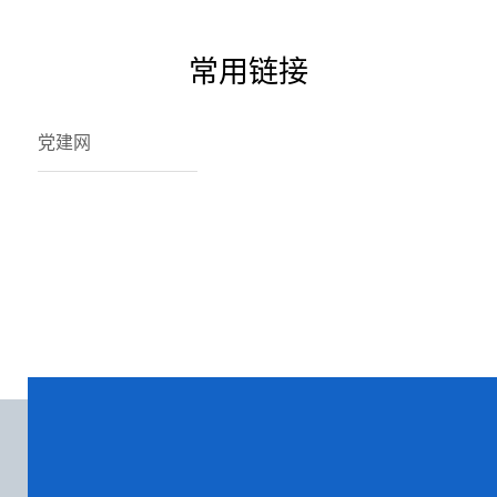
常用链接
党建网