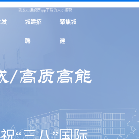
凯发k8旗舰厅app下载的人才招聘
生发
城建招
聚焦城
聘
建
“巾帼心向党·筑梦新时代”主题党日暨庆祝“三八”国际劳动妇女节活动