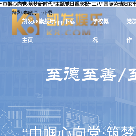
“巾帼心向党·筑梦新时代”主题党日暨庆祝“三八”国际劳动妇女节
凯发k8旗舰厅app下载
凯发k8旗舰厅app下载
学校概
党
主页
况
作