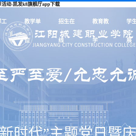
活动-凯发k8旗舰厅app下载
群工
教学单
招生在
教育教
学
位
线
学
展