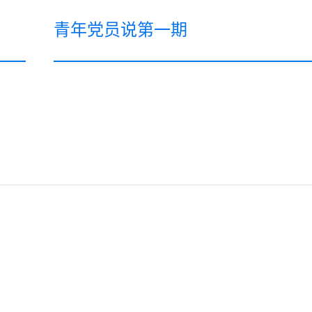
法中休学期满无特殊情况两周内未办理复学手续的学生作退
学处理，经各领导审批通过，现将结果予以公示。( 详见附
青年党员说第一期
件 ) 公示时间为 2024年9月18日-2024年9月27日，如有异议
请于 2024年9月27日 18: 00 前向五年高职学院教务管理办公
室反映。 五年高职学院教务管理办公室: 0830-2633423