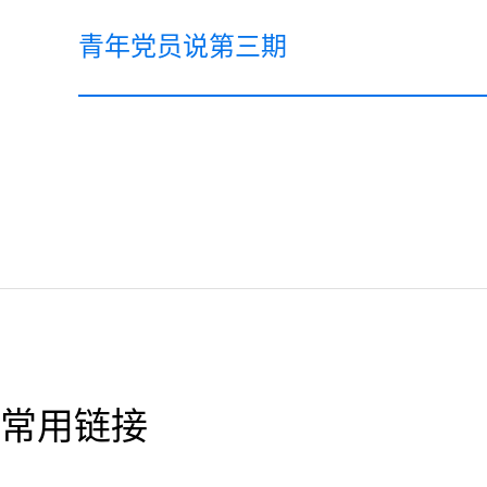
上，党支部书记牟宇浩同志带领大家浏览了行政党总支本年
度学习计划，回顾了前期党支部工作落实情况，并对近期党
青年党员说第三期
组织工作安排作出要求。同时强调九月着手准备“青年党员
说”专题内容。在此基础上，教务党支部讨论并确定了2024年
度本支部工作计划。牟宇浩同志指出，教务党支部党建工作
要适应新时代新要求，不断创新工作方法，强化理论武装，
提升组织力，确保支部党建工作扎实推进。随后组织支部党
员围绕新学期教学工作、技能竞赛、信息建设、实训室建设
等进行交流讨论，
常用链接