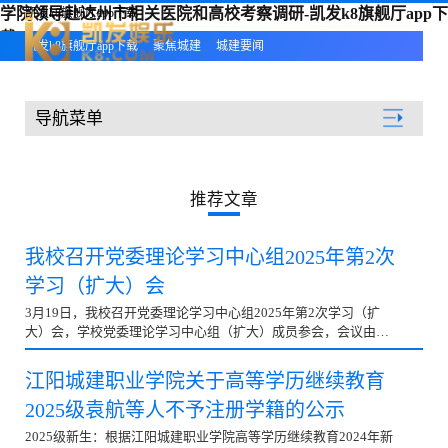
学院领导赴达州市相关医院和高校考察调研-凯发k8旗舰厅app下
凯发k8旗舰厅app下载
载
凯发k8旗舰厅app下载
聚焦城建
城建要闻
导航菜单
聚焦城建
推荐文章
我校召开党委理论学习中心组2025年第2次
学习（扩大）会
3月19日，我校召开党委理论学习中心组2025年第2次学习（扩
大）会，学校党委理论学习中心组（扩大）成员参会，会议由校
党委书记蒋和平教授主持。△会议现场△学校党委书记蒋和平教
授主持会议会议传达学习习近平总书记在全国“两会”期间的重要
江阳城建职业学院关于高等学历继续教育
讲话和全国“两会”精神。学习《2025年政府工作报告》《教育强
2025级袁航等人不予注册学籍的公示
国建设规划纲要（2024－2035年）》。△马克思主义学院青年骨
干教师朱茂林专题辅导《2025年政府工作报告》会议指出，刚刚
2025级新生：根据江阳城建职业学院高等学历继续教育2024年新
胜利闭幕的全国“两会”是在“十四五”即将收官、“十五五”谋篇布