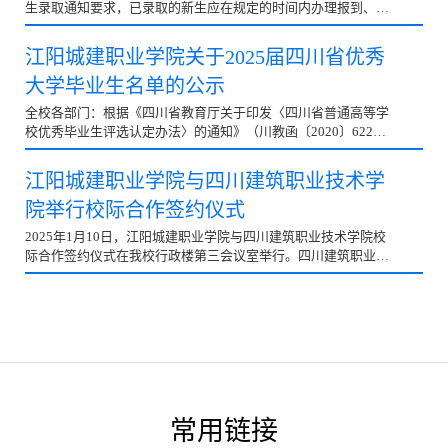
生录取通知要求，已录取的新生应在规定的时间内办理报到、缴
局关键之年，也是进一步全面深化改革的重要一年召开的一次坚
费等入学注册手续，逾期未完成报到入学手续的新生，学校将按
定信心、凝心聚力、奋发进取的重要会议。习近平总书记在全国
照相关规定，不予注册学籍。截止2025年3月21日，袁航、曾
江阳城建职业学院关于2025届四川省优秀
“两会”
露、李平红、戈阳、何蔺梅、曾祥芬、段坤、尔的热布惹8名新
大学毕业生名单的公示
生未完成相关手续，放弃入学资格。现将放弃入学资格名单进行
公示，公示期为5个工作日（2025年3月24日至2025年3月30
全校各部门：根据《四川省教育厅关于印发〈四川省普通高等学
日），未在公示期内提出异议的视为无异议。公示期满，学院将
校优秀毕业生评选认定办法〉的通知》（川教函〔2020〕622
根据公示结果在学信网对学生学籍状态进行标注。一经标注，不
号）要求，按照《江阳城建职业学院关于开展2025届优秀毕业生
再变动。特此公示 附件：江阳城建职业学院高等学历继续教育
评选工作的通知》（江阳城建院学管〔2024〕86号），通过学生
2025
江阳城建职业学院与四川建筑职业技术学
申请、民主评议、学院审核、院评审小组评审、学生工作部审查
院举行校际合作签约仪式
等流程，经学校评审委员会评审。拟推荐张静等146名学生为
2025届四川省优秀大学毕业生，现予以公示，公示期自11月20日
2025年1月10日，江阳城建职业学院与四川建筑职业技术学院校
至11月26日（5个工作日），公示期间对公示名单有异议，请以
际合作签约仪式在我校行政楼第三会议室举行。四川建筑职业技
书面材料向学生工作部反映。联系人：赖老师、谭老师电话：
术学院校长苏谦、副校长杨转运、党政办主任赵培源、科发院产
0830-2633159 邮箱:
462366431@qq.co
教融合中心主任申永强、继教院院长(培训中心主任)戚燕、土木
系主任黄敏；江阳城建职业学院理事长、校长吴振华，副校长吴
炎龙，党委副书记、学生工作部部长徐世银，副校长、教务处处
长秦庆礼，副校长任新红、谭建鑫，高铁与建筑学院院长陈文，
党政办主任刘磊，竞赛处处长林兴杰等领导参加校际合作签约仪
式。仪式由江阳城建职业学院副校长任新红主持。签约仪式前，
江阳城建职业学院理事长、校长吴振华及相关领导在学校南门热
常用链接
情迎接四川建筑职业技术学院校长苏