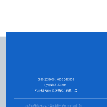
0830-2633666；0830-2633333
jycjdzb@163.com
四川省泸州市龙马潭区九狮路二段
凯发k8旗舰厅app下载的版权所有 © 四川江阳